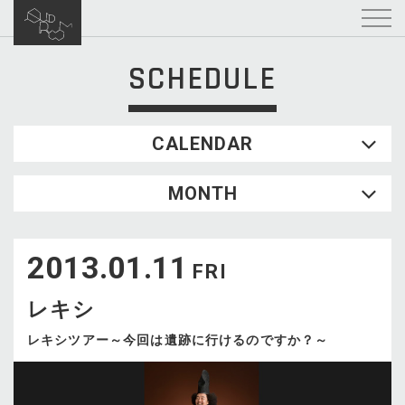
SCHEDULE
CALENDAR
2026.08
MONTH
SUN
MON
TUE
WED
THU
FRI
SAT
1
2013.01.11
2
3
4
5
6
7
8
FRI
9
10
11
12
13
14
15
レキシ
16
17
18
19
20
21
22
23
24
25
26
27
28
29
レキシツアー～今回は遺跡に行けるのですか？～
30
31