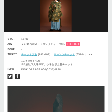
START
19:00
ADV
￥4,900(税込・ドリンクチャージ別)
SOLD OUT
DOOR
-
TICKET
チケットぴあ
[183-009]
ローソンチケット
[75104] e+
12/8 ON SALE
※3歳以下入場不可、小学生以上要チケット
INFO
DISK GARAGE 050(5533)0888