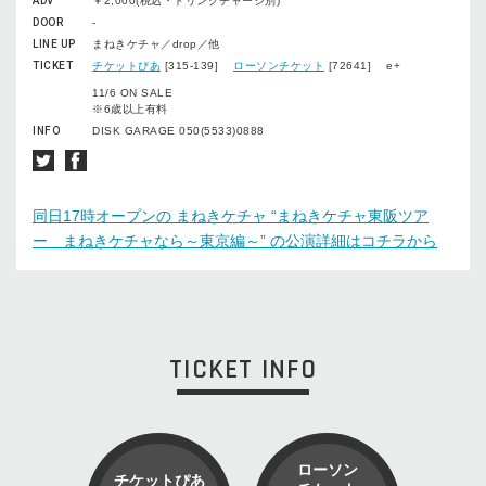
ADV
￥2,000(税込・ドリンクチャージ別)
DOOR
-
LINE UP
まねきケチャ／drop／他
TICKET
チケットぴあ
[315-139]
ローソンチケット
[72641] e+
11/6 ON SALE
※6歳以上有料
INFO
DISK GARAGE 050(5533)0888
同日17時オープンの まねきケチャ “まねきケチャ東阪ツア
ー まねきケチャなら～東京編～” の公演詳細はコチラから
TICKET INFO
ローソン
チケットぴあ