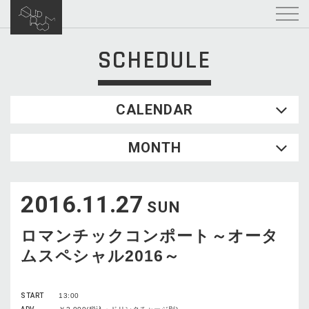
SCHEDULE
CALENDAR
2026.08
MONTH
SUN
MON
TUE
WED
THU
FRI
SAT
1
2016.11.27
2
3
4
5
6
7
8
SUN
9
10
11
12
13
14
15
ロマンチックコンポート～オータ
16
17
18
19
20
21
22
ムスペシャル2016～
23
24
25
26
27
28
29
30
31
START
13:00