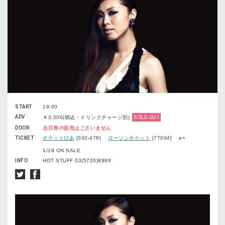
START
19:00
ADV
￥3,500(税込・ドリンクチャージ別)
SOLD OUT
DOOR
当日券の販売はございません
TICKET
チケットぴあ
[342-478]
ローソンチケット
[77004] e+
1/16 ON SALE
INFO
HOT STUFF 03(5720)9999