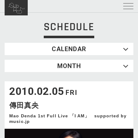
SCHEDULE
CALENDAR
2026.08
MONTH
SUN
MON
TUE
WED
THU
FRI
SAT
1
2010.02.05
2
3
4
5
6
7
8
FRI
9
10
11
12
13
14
15
傳田真央
16
17
18
19
20
21
22
23
24
25
26
27
28
29
Mao Denda 1st Full Live 「I AM」 supported by
music.jp
30
31