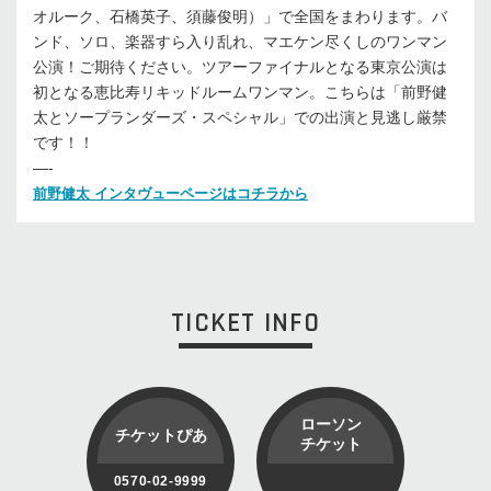
オルーク、石橋英子、須藤俊明）」で全国をまわります。バ
ンド、ソロ、楽器すら入り乱れ、マエケン尽くしのワンマン
公演！ご期待ください。ツアーファイナルとなる東京公演は
初となる恵比寿リキッドルームワンマン。こちらは「前野健
太とソープランダーズ・スペシャル」での出演と見逃し厳禁
です！！
—-
前野健太 インタヴューページはコチラから
TICKET INFO
ローソン
チケットぴあ
チケット
0570-02-9999