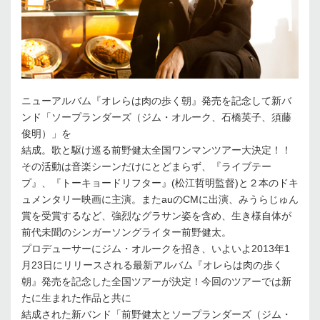
ニューアルバム『オレらは肉の歩く朝』発売を記念して新バ
ンド「ソープランダーズ（ジム・オルーク、石橋英子、須藤
俊明）」を
結成。歌と駆け巡る前野健太全国ワンマンツアー大決定！！
その活動は音楽シーンだけにとどまらず、『ライブテー
プ』、『トーキョードリフター』(松江哲明監督)と２本のドキ
ュメンタリー映画に主演。またauのCMに出演、みうらじゅん
賞を受賞するなど、強烈なグラサン姿を含め、生き様自体が
前代未聞のシンガーソングライター前野健太。
プロデューサーにジム・オルークを招き、いよいよ2013年1
月23日にリリースされる最新アルバム『オレらは肉の歩く
朝』発売を記念した全国ツアーが決定！今回のツアーでは新
たに生まれた作品と共に
結成された新バンド「前野健太とソープランダーズ（ジム・