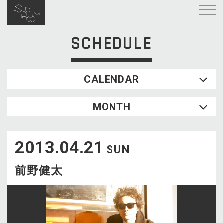
SCHEDULE
CALENDAR
2026.08
MONTH
SUN
MON
TUE
WED
THU
FRI
SAT
1
2013.04.21
2
3
4
5
6
7
8
SUN
9
10
11
12
13
14
15
前野健太
16
17
18
19
20
21
22
23
24
25
26
27
28
29
30
31