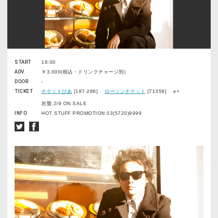
START
18:00
ADV
￥3,000(税込・ドリンクチャージ別)
DOOR
-
TICKET
チケットぴあ
[187-286]
ローソンチケット
[71358] e+
岩盤,2/9 ON SALE
INFO
HOT STUFF PROMOTION 03(5720)9999