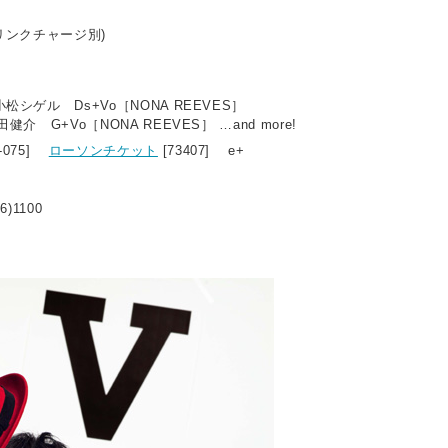
ドリンクチャージ別)
小松シゲル Ds+Vo［NONA REEVES］
健介 G+Vo［NONA REEVES］ …and more!
1-075]
ローソンチケット
[73407] e+
6)1100