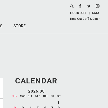
LIQUID LOFT
|
KATA
Time Out Café & Diner
S
STORE
CALENDAR
2026.08
SUN
MON
TUE
WED
THU
FRI
SAT
1