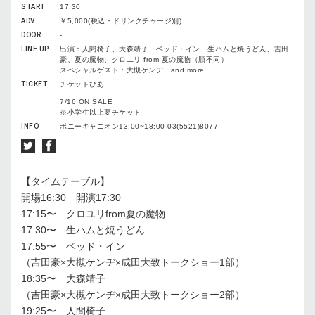
START
17:30
ADV
￥5,000(税込・ドリンクチャージ別)
DOOR
-
LINE UP
出演：人間椅子、大森靖子、ベッド・イン、生ハムと焼うどん、吉田
豪、夏の魔物、クロユリ from 夏の魔物（順不同）
スペシャルゲスト：大槻ケンヂ、and more…
TICKET
チケットぴあ
7/16 ON SALE
※小学生以上要チケット
INFO
ポニーキャニオン13:00~18:00 03(5521)8077
【タイムテーブル】
開場16:30 開演17:30
17:15〜 クロユリfrom夏の魔物
17:30〜 生ハムと焼うどん
17:55〜 ベッド・イン
（吉田豪×大槻ケンヂ×成田大致トークショー1部）
18:35〜 大森靖子
（吉田豪×大槻ケンヂ×成田大致トークショー2部）
19:25〜 人間椅子