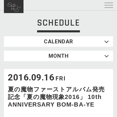
SCHEDULE
CALENDAR
2026.08
MONTH
SUN
MON
TUE
WED
THU
FRI
SAT
1
2016.09.16
2
3
4
5
6
7
8
FRI
9
10
11
12
13
14
15
夏の魔物ファーストアルバム発売
16
17
18
19
20
21
22
記念「夏の魔物現象2016」 10th
23
24
25
26
27
28
29
ANNIVERSARY BOM-BA-YE
30
31