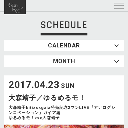
SCHEDULE
CALENDAR
2026.08
MONTH
SUN
MON
TUE
WED
THU
FRI
SAT
1
2017.04.23
2
3
4
5
6
7
8
SUN
9
10
11
12
13
14
15
大森靖子／ゆるめるモ！
16
17
18
19
20
21
22
23
24
25
26
27
28
29
大森靖子kitixxxgaia発売記念2マンLIVE『アナログシ
ンコペーション』ガイア編
30
31
ゆるめるモ！xxx大森靖子