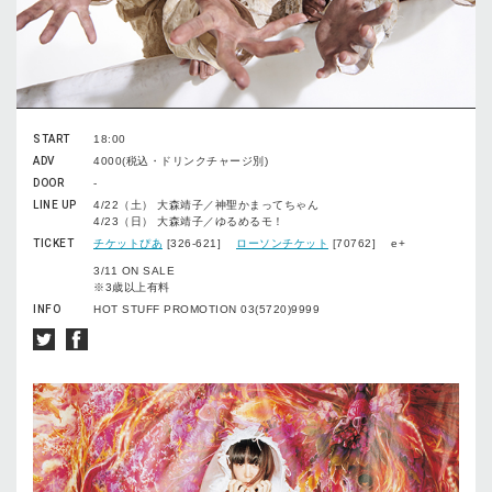
START
18:00
ADV
4000(税込・ドリンクチャージ別)
DOOR
-
LINE UP
4/22（土） 大森靖子／神聖かまってちゃん
4/23（日） 大森靖子／ゆるめるモ！
TICKET
チケットぴあ
[326-621]
ローソンチケット
[70762] e+
3/11 ON SALE
※3歳以上有料
INFO
HOT STUFF PROMOTION 03(5720)9999