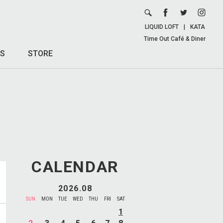
LIQUID LOFT
|
KATA
Time Out Café & Diner
S
STORE
CALENDAR
2026.08
SUN
MON
TUE
WED
THU
FRI
SAT
1