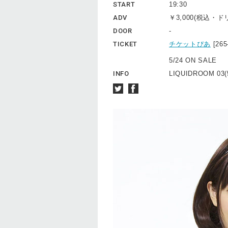
START
19:30
ADV
￥3,000(税込・
DOOR
-
TICKET
チケットぴあ
[26
5/24 ON SALE
INFO
LIQUIDROOM 03(