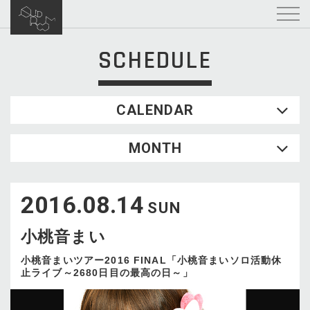
SCHEDULE
CALENDAR
2026.08
MONTH
SUN
MON
TUE
WED
THU
FRI
SAT
1
2016.08.14
2
3
4
5
6
7
8
SUN
9
10
11
12
13
14
15
小桃音まい
16
17
18
19
20
21
22
23
24
25
26
27
28
29
小桃音まいツアー2016 FINAL「小桃音まいソロ活動休
止ライブ～2680日目の最高の日～」
30
31