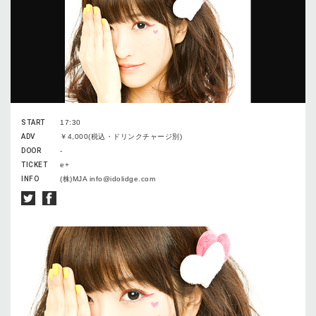
START
17:30
ADV
￥4,000(税込・ドリンクチャージ別)
DOOR
-
TICKET
e+
INFO
(株)MJA info@idolidge.com