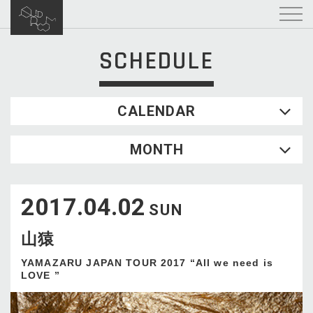
SCHEDULE
CALENDAR
2026.08
MONTH
SUN
MON
TUE
WED
THU
FRI
SAT
1
2017.04.02
2
3
4
5
6
7
8
SUN
9
10
11
12
13
14
15
山猿
16
17
18
19
20
21
22
23
24
25
26
27
28
29
YAMAZARU JAPAN TOUR 2017 “All we need is
LOVE ”
30
31