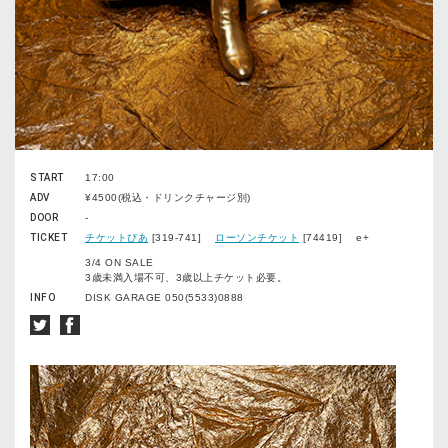
START
17:00
ADV
¥4500(税込・ドリンクチャージ別)
DOOR
-
TICKET
チケットぴあ
[319-741]
ローソンチケット
[74419] e+
3/4 ON SALE
3歳未満入場不可、3歳以上チケット必要。
INFO
DISK GARAGE 050(5533)0888