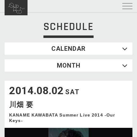
SCHEDULE
CALENDAR
2026.08
MONTH
SUN
MON
TUE
WED
THU
FRI
SAT
1
2014.08.02
2
3
4
5
6
7
8
SAT
9
10
11
12
13
14
15
川畑 要
16
17
18
19
20
21
22
23
24
25
26
27
28
29
KANAME KAWABATA Summer Live 2014 -Our
Keys-
30
31