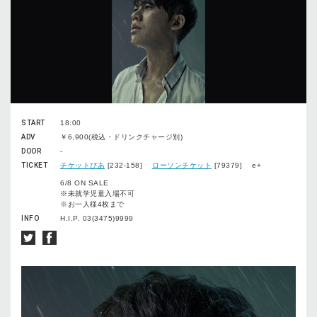
START
18:00
ADV
￥6,900(税込・ドリンクチャージ別)
DOOR
-
TICKET
チケットぴあ
[232-158]
ローソンチケット
[79379] e+
6/8 ON SALE
※未就学児童入場不可
※お一人様4枚まで
INFO
H.I.P. 03(3475)9999