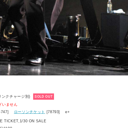
ドリンクチャージ別)
SOLD OUT
ざいません
6-747]
ローソンチケット
[78793] e+
NE TICKET,1/30 ON SALE