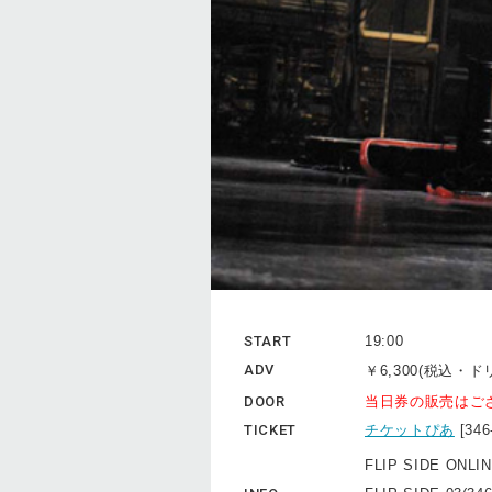
START
19:00
ADV
￥6,300(税込・
DOOR
当日券の販売はご
TICKET
チケットぴあ
[34
FLIP SIDE ONLI