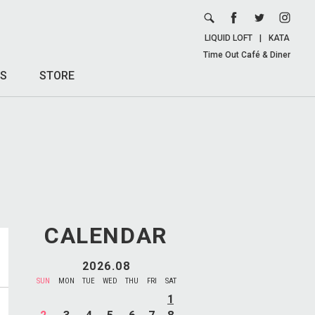
LIQUID LOFT
|
KATA
Time Out Café & Diner
S
STORE
CALENDAR
2026.08
SUN
MON
TUE
WED
THU
FRI
SAT
1