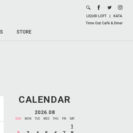
LIQUID LOFT
|
KATA
Time Out Café & Diner
S
STORE
CALENDAR
2026.08
SUN
MON
TUE
WED
THU
FRI
SAT
1