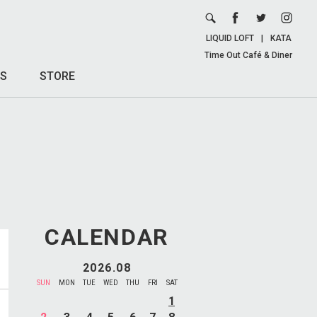
LIQUID LOFT
|
KATA
Time Out Café & Diner
S
STORE
CALENDAR
2026.08
SUN
MON
TUE
WED
THU
FRI
SAT
1