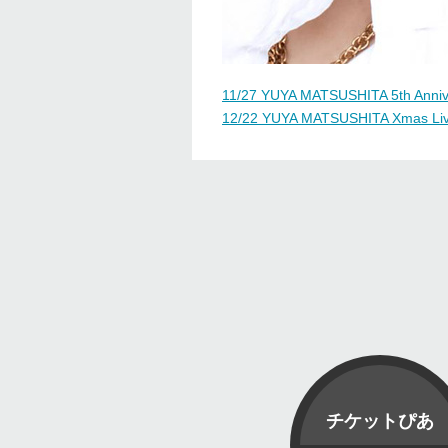
11/27 YUYA MATSUSHITA 5th
12/22 YUYA MATSUSHITA Xma
チケットぴあ