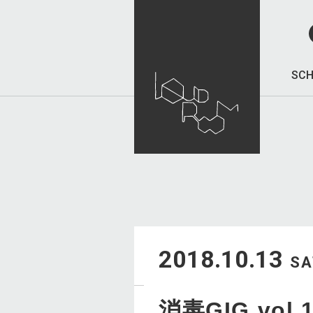
SCH
2018.10.13
SA
消毒GIG vol