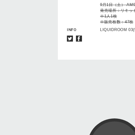
9月1日（土） AM
発売場所：リキッ
※1人1枚
※販売枚数：47枚
INFO
LIQUIDROOM 03(