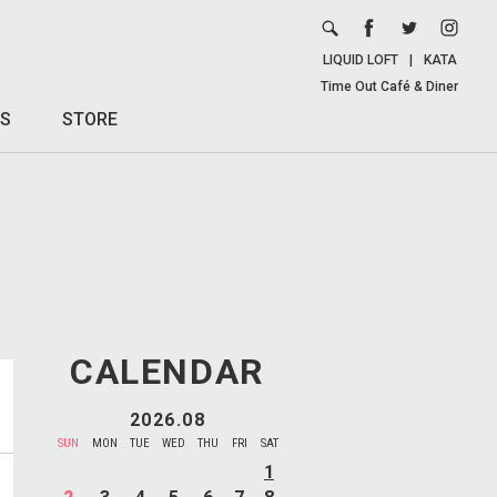
LIQUID LOFT
|
KATA
Time Out Café & Diner
S
STORE
CALENDAR
2026.08
SUN
MON
TUE
WED
THU
FRI
SAT
1