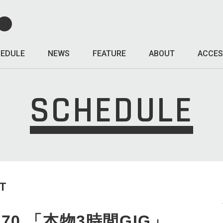
EDULE
NEWS
FEATURE
ABOUT
ACCES
SCHEDULE
T
 170 「本物3時間GIG」