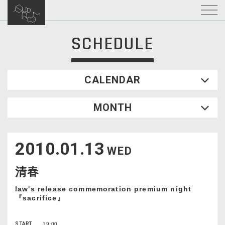
SCHEDULE
CALENDAR
2026.08
MONTH
SUN
MON
TUE
WED
THU
FRI
SAT
1
2010.01.13
2
3
4
5
6
7
8
WED
9
10
11
12
13
14
15
清春
16
17
18
19
20
21
22
23
24
25
26
27
28
29
law's release commemoration premium night
『sacrifice』
30
31
START
19:00