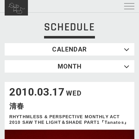
SCHEDULE
CALENDAR
2026.08
MONTH
SUN
MON
TUE
WED
THU
FRI
SAT
1
2010.03.17
2
3
4
5
6
7
8
WED
9
10
11
12
13
14
15
清春
16
17
18
19
20
21
22
23
24
25
26
27
28
29
RHYTHMLESS & PERSPECTIVE MONTHLY ACT
2010 SAW THE LIGHT＆SHADE PART1『Tanatos』
30
31