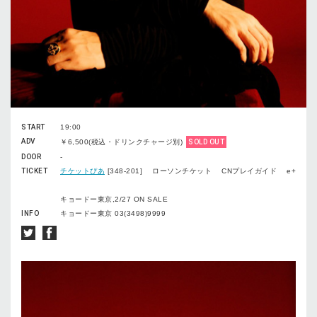
START
19:00
ADV
￥6,500(税込・ドリンクチャージ別)
SOLD OUT
DOOR
-
TICKET
チケットぴあ
[348-201] ローソンチケット CNプレイガイド e+
キョードー東京,2/27 ON SALE
INFO
キョードー東京 03(3498)9999