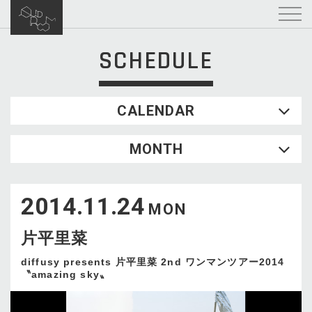
SCHEDULE
CALENDAR
2026.08
MONTH
SUN
MON
TUE
WED
THU
FRI
SAT
1
2014.11.24
2
3
4
5
6
7
8
MON
9
10
11
12
13
14
15
片平里菜
16
17
18
19
20
21
22
23
24
25
26
27
28
29
diffusy presents ⽚平⾥菜 2nd ワンマンツアー2014
〝amazing sky〟
30
31