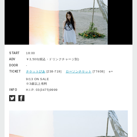
START
18:00
ADV
￥3,500(税込・ドリンクチャージ別)
DOOR
-
TICKET
チケットぴあ
[238-719]
ローソンチケット
[77408] e+
9/13 ON SALE
※3歳以上有料
INFO
H.I.P. 03(3475)9999