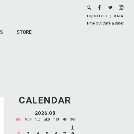
LIQUID LOFT
|
KATA
Time Out Café & Diner
S
STORE
CALENDAR
2026.08
SUN
MON
TUE
WED
THU
FRI
SAT
1