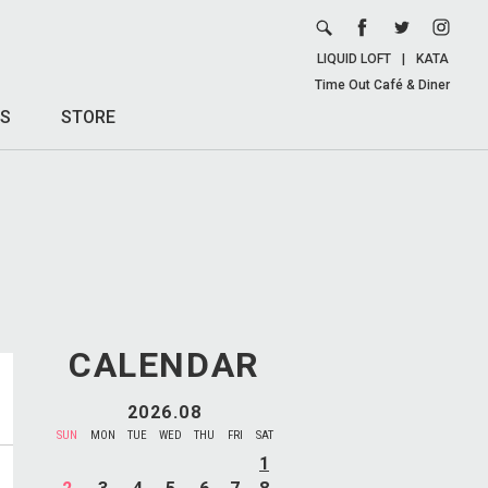
LIQUID LOFT
|
KATA
Time Out Café & Diner
S
STORE
CALENDAR
2026.08
SUN
MON
TUE
WED
THU
FRI
SAT
1