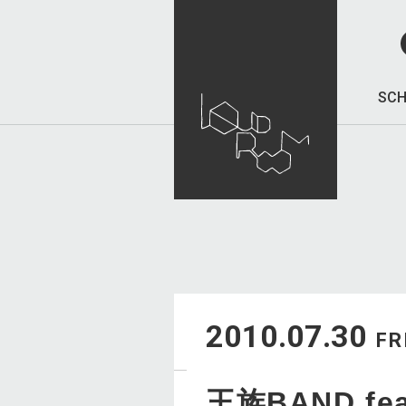
SCH
2010.07.30
FR
王族BAND fe