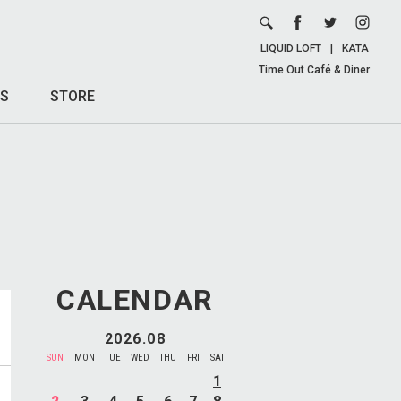
LIQUID LOFT
|
KATA
Time Out Café & Diner
S
STORE
CALENDAR
2026.08
SUN
MON
TUE
WED
THU
FRI
SAT
1