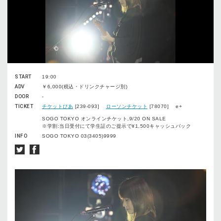
START
19:00
ADV
￥6,000(税込・ドリンクチャージ別)
DOOR
-
TICKET
チケットぴあ
[239-093]
ローソンチケット
[78070] e+
SOGO TOKYO オンラインチケット,9/20 ON SALE
※学割:当日受付にて学生証のご提示で¥1,500キャッシュバック
INFO
SOGO TOKYO 03(3405)9999