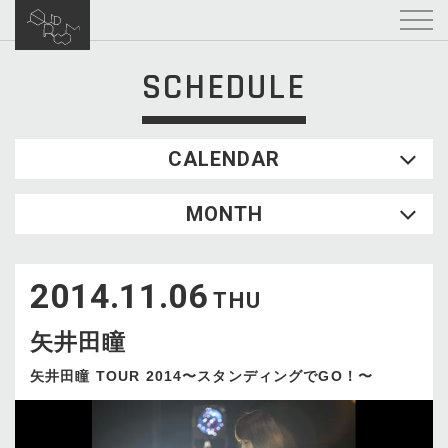
SCHEDULE
CALENDAR
2026.08
MONTH
SUN
MON
TUE
WED
THU
FRI
SAT
1
2014.11.06
2
3
4
5
6
7
8
THU
9
10
11
12
13
14
15
矢井田瞳
16
17
18
19
20
21
22
23
24
25
26
27
28
29
矢井田瞳 TOUR 2014〜スタンディングでGO！〜
30
31