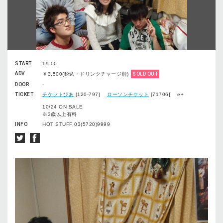
START
19:00
ADV
￥3,500(税込・ドリンクチャージ別)
SOLD OUT
DOOR
-
TICKET
チケットぴあ
[120-797]
ローソンチケット
[71706] e+
10/24 ON SALE
※3歳以上有料
INFO
HOT STUFF 03(5720)9999