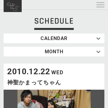
SCHEDULE
CALENDAR
2026.08
MONTH
SUN
MON
TUE
WED
THU
FRI
SAT
1
2010.12.22
2
3
4
5
6
7
8
WED
9
10
11
12
13
14
15
神聖かまってちゃん
16
17
18
19
20
21
22
23
24
25
26
27
28
29
30
31