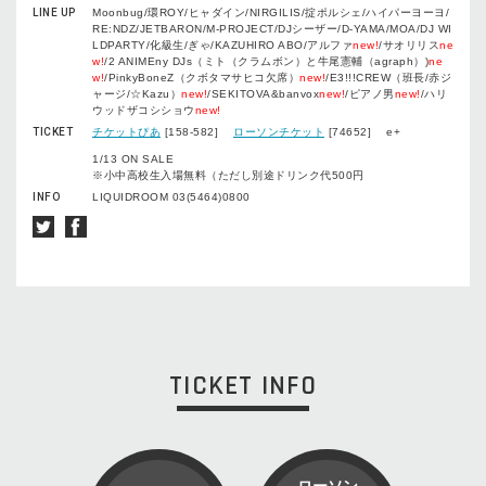
LINE UP
Moonbug/環ROY/ヒャダイン/NIRGILIS/掟ポルシェ/ハイパーヨーヨ/
RE:NDZ/JETBARON/M-PROJECT/DJシーザー/D-YAMA/MOA/DJ WI
LDPARTY/化級生/ぎゃ/KAZUHIRO ABO/アルファ
new!
/サオリリス
ne
w!
/2 ANIMEny DJs（ミト（クラムボン）と牛尾憲輔（agraph）)
ne
w!
/PinkyBoneZ（クボタマサヒコ欠席）
new!
/E3!!!CREW（班長/赤ジ
ャージ/☆Kazu）
new!
/SEKITOVA&banvox
new!
/ピアノ男
new!
/ハリ
ウッドザコシショウ
new!
TICKET
チケットぴあ
[158-582]
ローソンチケット
[74652] e+
1/13 ON SALE
※小中高校生入場無料（ただし別途ドリンク代500円
INFO
LIQUIDROOM 03(5464)0800
TICKET INFO
ローソン