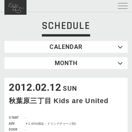
SCHEDULE
CALENDAR
2026.08
MONTH
SUN
MON
TUE
WED
THU
FRI
SAT
1
2012.02.12
2
3
4
5
6
7
8
SUN
9
10
11
12
13
14
15
秋葉原三丁目 Kids are United
16
17
18
19
20
21
22
23
24
25
26
27
28
29
START
-
30
31
ADV
￥2,000(税込・ドリンクチャージ別)
DOOR
-