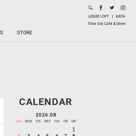
LIQUID LOFT
|
KATA
Time Out Café & Diner
S
STORE
CALENDAR
2026.08
SUN
MON
TUE
WED
THU
FRI
SAT
1