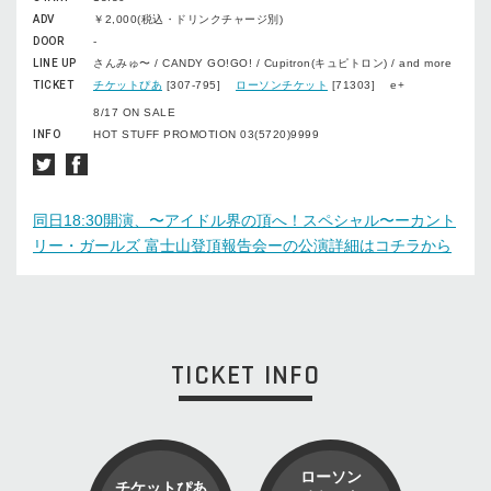
ADV
￥2,000(税込・ドリンクチャージ別)
DOOR
-
LINE UP
さんみゅ〜 / CANDY GO!GO! / Cupitron(キュピトロン) / and more
TICKET
チケットぴあ
[307-795]
ローソンチケット
[71303] e+
8/17 ON SALE
INFO
HOT STUFF PROMOTION 03(5720)9999
同日18:30開演、〜アイドル界の頂へ！スペシャル〜ーカント
リー・ガールズ 富士山登頂報告会ーの公演詳細はコチラから
TICKET INFO
ローソン
チケットぴあ