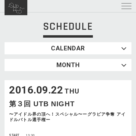
SCHEDULE
CALENDAR
2026.08
MONTH
SUN
MON
TUE
WED
THU
FRI
SAT
1
2016.09.22
2
3
4
5
6
7
8
THU
9
10
11
12
13
14
15
第３回 UTB NIGHT
16
17
18
19
20
21
22
23
24
25
26
27
28
29
〜アイドル界の頂へ！スペシャル〜ーグラビア争奪 アイ
ドルバトル選手権ー
30
31
START
13:30