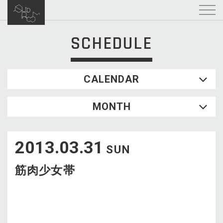
SCHEDULE
CALENDAR
2026.08
MONTH
SUN
MON
TUE
WED
THU
FRI
SAT
1
2013.03.31
2
3
4
5
6
7
8
SUN
9
10
11
12
13
14
15
筋肉少女帯
16
17
18
19
20
21
22
23
24
25
26
27
28
29
30
31