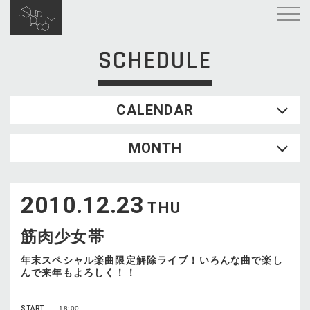
SCHEDULE
CALENDAR
2026.08
MONTH
SUN
MON
TUE
WED
THU
FRI
SAT
1
2010.12.23
2
3
4
5
6
7
8
THU
9
10
11
12
13
14
15
筋肉少女帯
16
17
18
19
20
21
22
23
24
25
26
27
28
29
年末スペシャル楽曲限定解除ライブ！いろんな曲で楽し
んで来年もよろしく！！
30
31
START
18:00