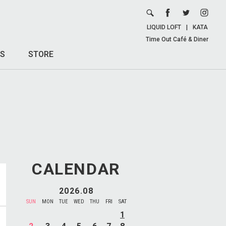
LIQUID LOFT
|
KATA
Time Out Café & Diner
S
STORE
CALENDAR
2026.08
SUN
MON
TUE
WED
THU
FRI
SAT
1