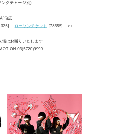
ドリンクチャージ別)
A”伯広
5-325]
ローソンチケット
[78555] e+
入場はお断りいたします
OTION 03(5720)9999