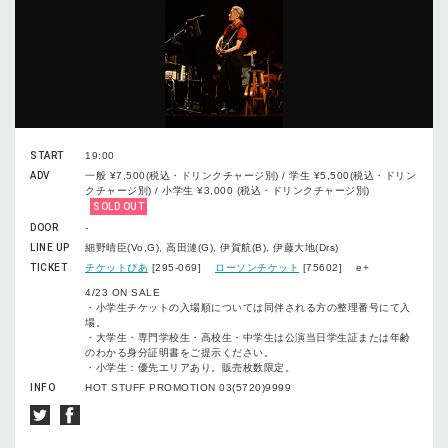
START
19:00
ADV
一般 ¥7,500(税込・ドリンクチャージ別) / 学生 ¥5,500(税込・ドリン
クチャージ別) / 小学生 ¥3,000 (税込・ドリンクチャージ別)
SOLD OUT
DOOR
-
LINE UP
細野晴臣(Vo,G), 高田漣(G), 伊賀航(B), 伊藤大地(Drs)
TICKET
チケットぴあ
[295-069]
ローソンチケット
[75602] e+
4/23 ON SALE
・小学生チケットの入場順については同伴される方の整理番号にて入
場。
・大学生・専門学校生・高校生・中学生は公演当日学生証または年齢
のわかる身分証明書をご提示ください。
・小学生：優先エリアあり。販売枚数限定。
INFO
HOT STUFF PROMOTION 03(5720)9999