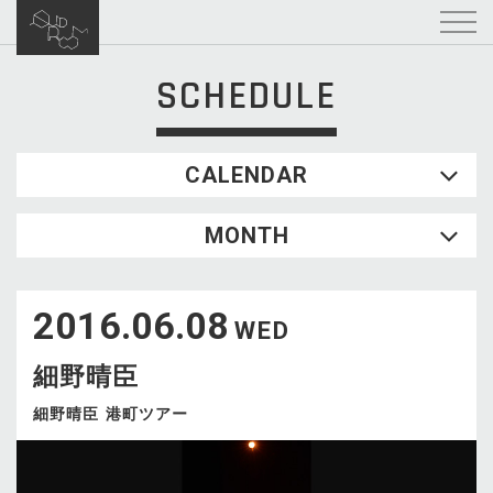
SCHEDULE
CALENDAR
2026.08
MONTH
SUN
MON
TUE
WED
THU
FRI
SAT
1
2016.06.08
2
3
4
5
6
7
8
WED
9
10
11
12
13
14
15
細野晴臣
16
17
18
19
20
21
22
23
24
25
26
27
28
29
細野晴臣 港町ツアー
30
31