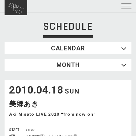
SCHEDULE
CALENDAR
2026.08
MONTH
SUN
MON
TUE
WED
THU
FRI
SAT
1
2010.04.18
2
3
4
5
6
7
8
SUN
9
10
11
12
13
14
15
美郷あき
16
17
18
19
20
21
22
23
24
25
26
27
28
29
Aki Misato LIVE 2010 “from now on”
30
31
START
18:00
ADV
￥5,000(税込・ドリンクチャージ別)