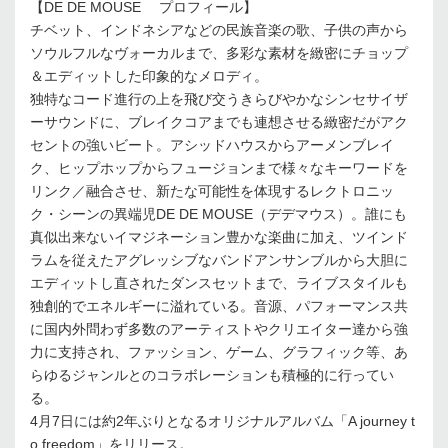
【DE DE MOUSE プロフィール】
チベット、インドネシアなどの民族音楽の歌、子供の声から
ソウルフルなヴォーカルまで、多彩な素材を緻密にチョップ
＆エディットした印象的なメロディ。
独特なコード進行の上を飛び交うきらびやかなシンセサイザ
ーサウンドに、ブレイクコアまでも連想させる緻密だがアク
セントの強いビート。アシッドハウスからアーメンブレイ
ク、ヒップホップからフュージョンまで様々なキーワードを
リンク／融合させ、新たな可能性を体現するレクトロニッ
ク・シーンの異端児DE DE MOUSE（デデマウス）。誰にも
真似出来ないイマジネーション豊かな楽曲に加え、ツインド
ラムを従えたアグレッシブなバンドアンサンブルから大胆に
エディットし直されたダンスセットまで、ライブスタイルも
独創的でエネルギーに溢れている。音源、パフォーマンス共
に国内外問わず多数のアーティストやクリエイター達から強
力に支持され、ファッション、ゲーム、グラフィック等、あ
らゆるジャンルとのコラボレーションも積極的に行ってい
る。
4月7日には約2年ぶりとなるオリジナルアルバム「A journey t
o freedom」をリリース。