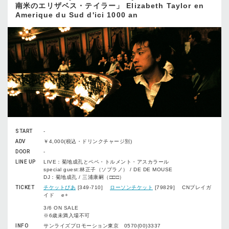
南米のエリザベス・テイラー」 Elizabeth Taylor en
Amerique du Sud d'ici 1000 an
START
-
ADV
￥4,000(税込・ドリンクチャージ別)
DOOR
-
LINE UP
LIVE：菊地成孔とペペ・トルメント・アスカラール
special guest:林正子（ソプラノ） / DE DE MOUSE
DJ：菊地成孔 / 三浦康嗣（□□□）
TICKET
チケットぴあ
[349-710]
ローソンチケット
[79829] CNプレイガ
イド e+
3/6 ON SALE
※6歳未満入場不可
INFO
サンライズプロモーション東京 0570(00)3337