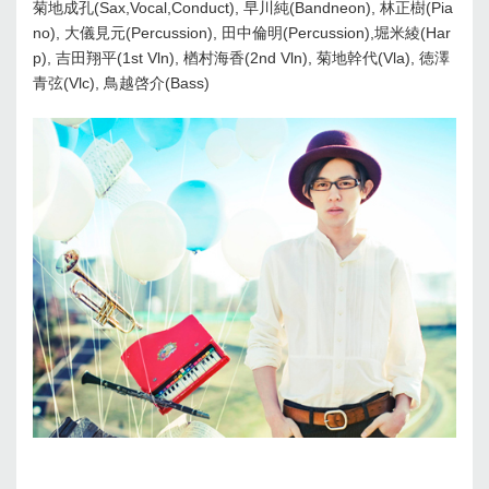
菊地成孔(Sax,Vocal,Conduct), 早川純(Bandneon), 林正樹(Pia
no), 大儀見元(Percussion), 田中倫明(Percussion),堀米綾(Har
p), 吉田翔平(1st Vln), 楢村海香(2nd Vln), 菊地幹代(Vla), 徳澤
青弦(Vlc), 鳥越啓介(Bass)