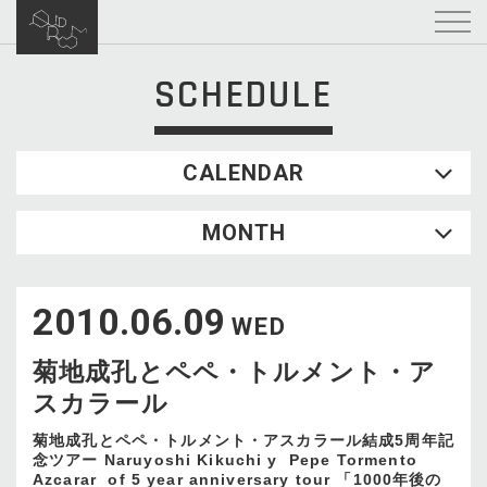
SCHEDULE
CALENDAR
2026.08
MONTH
SUN
MON
TUE
WED
THU
FRI
SAT
1
2010.06.09
2
3
4
5
6
7
8
WED
9
10
11
12
13
14
15
菊地成孔とペペ・トルメント・ア
16
17
18
19
20
21
22
スカラール
23
24
25
26
27
28
29
30
31
菊地成孔とペペ・トルメント・アスカラール結成5周年記
念ツアー Naruyoshi Kikuchi y Pepe Tormento
Azcarar of 5 year anniversary tour 「1000年後の