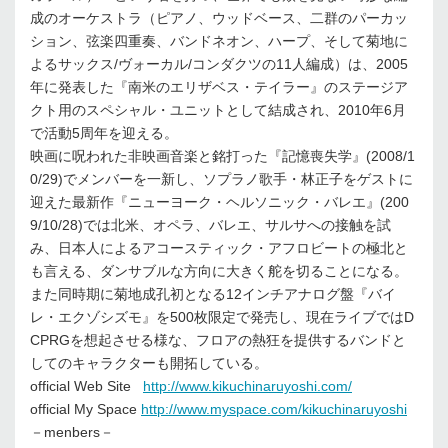
成のオーケストラ（ピアノ、ウッドベース、二群のパーカッ
ション、弦楽四重奏、バンドネオン、ハープ、そして菊地に
よるサックス/ヴォーカル/コンダクツの11人編成）は、2005
年に発表した『南米のエリザベス・テイラー』のステージア
クト用のスペシャル・ユニットとして結成され、2010年6月
で活動5周年を迎える。
映画に呪われた非映画音楽と銘打った『記憶喪失学』(2008/1
0/29)でメンバーを一新し、ソプラノ歌手・林正子をゲストに
迎えた最新作『ニューヨーク・ヘルソニック・バレエ』(200
9/10/28)では北米、オペラ、バレエ、サルサへの接触を試
み、日本人によるアコースティック・アフロビートの極北と
も言える、ダンサブルな方向に大きく舵を切ることになる。
また同時期に菊地成孔初となる12インチアナログ盤『バイ
レ・エクゾシズモ』を500枚限定で発売し、現在ライブではD
CPRGを想起させる様な、フロアの熱狂を提供するバンドと
してのキャラクターも開拓している。
official Web Site
http://www.kikuchinaruyoshi.com/
official My Space
http://www.myspace.com/kikuchinaruyoshi
－menbers－