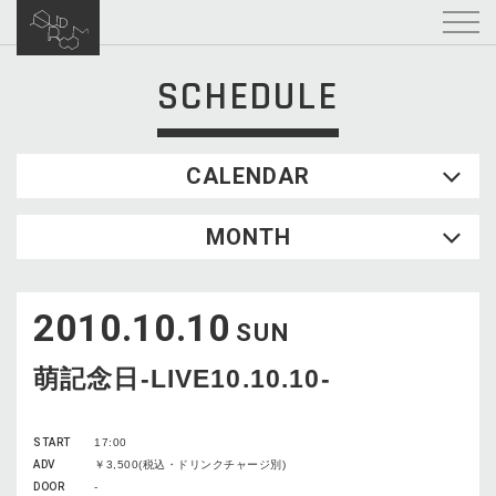
SCHEDULE
CALENDAR
2026.08
MONTH
SUN
MON
TUE
WED
THU
FRI
SAT
1
2010.10.10
2
3
4
5
6
7
8
SUN
9
10
11
12
13
14
15
萌記念日-LIVE10.10.10-
16
17
18
19
20
21
22
23
24
25
26
27
28
29
START
17:00
30
31
ADV
￥3,500(税込・ドリンクチャージ別)
DOOR
-