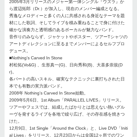
2005年3月リリースのメジャー第一弾シングル『ウズラ』か
ら渡辺拓郎（Dr.）が加入し、現在のメンバー編成となる。
秀逸なメロディーと多くの人に共感される身近なテーマを題
材にした歌詞、そしてライブを積み重ねることで身に付けた
確かな演奏力と透明感のあるボーカルが魅力なバンド。
音作りのみならず、ジャケットやポスター、ツアーTシャツの
アートディレクションに至るまでメンバーによるセルフプロ
デュース。
■Nothing’s Carved In Stone
村松拓(Vo&G) 、生形真一(G)、日向秀和(B)、大喜多崇規(D
r)。
各パートの高いスキル、確実なテクニックに裏打ちされた日
本でも有数の実力派バンド。
2008年 Nothing’s Carved In Stone始動。
2009年5月6日、1st Album「PARALLEL LIVES」リリース。
ツアーやフェスでは、結成したばかりとは思えない熱いグル
ーヴを発するライブを各地で繰り広げ、その存在感を焼きつ
けた。
12月9日、1st Single「Around the Clock」と、Live DVD「Initi
al Lives」をリリース、12月23日からは全国12ヶ所でのワン