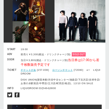
START
19:00
ADV
前売り￥3,300(税込・ドリンクチャージ別)
SOLD OUT
DOOR
当日券は17:00から若
当日￥3,800(税込・ドリンクチャージ別)
干枚数販売予定です
TICKET
チケットぴあ
[157-008]
ローソンチケット
[72080] e+ LIQUI
DROOM
DISK UNION(新宿本館/渋谷中古センター/池袋店/下北沢店/吉祥寺店/
お茶の水駅前店/中野店/立川店/町田店/柏店)、12/10 ON SALE
INFO
LIQUIDROOM 03(5464)0800