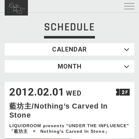
SCHEDULE
CALENDAR
2026.08
MONTH
SUN
MON
TUE
WED
THU
FRI
SAT
1
2012.02.01
2
3
4
5
6
7
8
WED
9
10
11
12
13
14
15
藍坊主/Nothing’s Carved In
16
17
18
19
20
21
22
Stone
23
24
25
26
27
28
29
30
31
LIQUIDROOM presents “UNDER THE INFLUENCE”
「藍坊主 × Nothing's Carved In Stone」