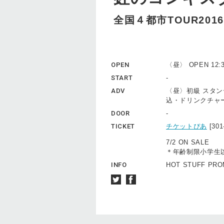
全国４都市TOUR20
OPEN
〈昼〉 OPEN 12:30
START
-
ADV
〈昼〉初級 スタンデ
込・ドリンクチャ
DOOR
-
TICKET
チケットぴあ
[30
7/2 ON SALE
＊年齢制限小学生
INFO
HOT STUFF PROM