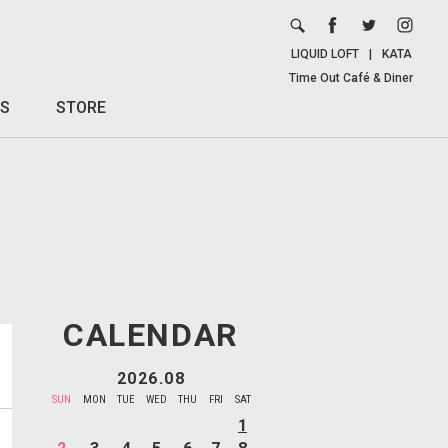
LIQUID LOFT
|
KATA
Time Out Café & Diner
S
STORE
CALENDAR
2026.08
SUN
MON
TUE
WED
THU
FRI
SAT
1