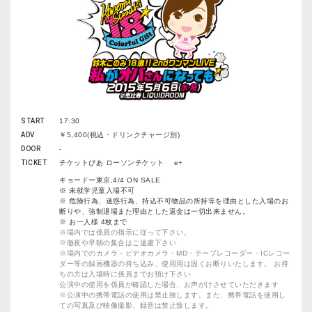
START
17:30
ADV
￥5,400(税込・ドリンクチャージ別)
DOOR
-
TICKET
チケットぴあ ローソンチケット e+
キョードー東京,4/4 ON SALE
※ 未就学児童入場不可
※ 危険行為、迷惑行為、持込不可物品の所持等を理由とした入場のお
断りや、強制退場また理由とした返金は一切出来ません。
※ お一人様 4枚まで
※場内では係員の指示に従って下さい。
※徹夜や早朝の集合はご遠慮下さい
※場内でのカメラ・ビデオカメラ・MD・テープレコーダー・ICレコー
ダー等の録画機器の持ち込み、使⽤用は固くお断りいたします。 お持
ちの方は入場時に係員までお預け下さい
公演中の使用を係員が確認した場合、お声がけさせていただきます
※公演中の携帯電話の使用は禁止致します。また、携帯電話を使用し
ての写真及び映像撮影、録音は禁止致します。