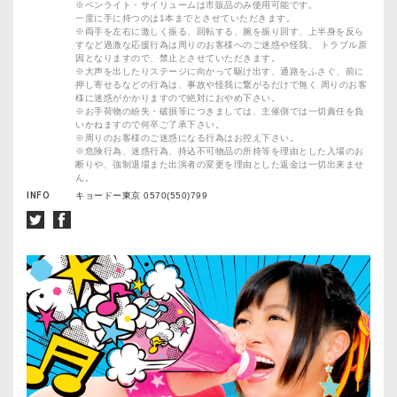
※ペンライト・サイリュームは市販品のみ使用可能です。
一度に手に持つのは1本までとさせていただきます。
※両手を左右に激しく振る、回転する、腕を振り回す、上半身を反ら
すなど過激な応援行為は周りのお客様へのご迷惑や怪我、 トラブル原
因となりますので、禁止とさせていただきます。
※大声を出したりステージに向かって駆け出す、通路をふさぐ、前に
押し寄せるなどの行為は、事故や怪我に繋がるだけで無く 周りのお客
様に迷惑がかかりますので絶対におやめ下さい。
※お手荷物の紛失・破損等につきましては、主催側では一切責任を負
いかねますので何卒ご了承下さい。
※周りのお客様のご迷惑になる行為はお控え下さい。
※危険行為、迷惑行為、持込不可物品の所持等を理由とした入場のお
断りや、強制退場また出演者の変更を理由とした返金は一切出来ませ
ん。
INFO
キョードー東京 0570(550)799