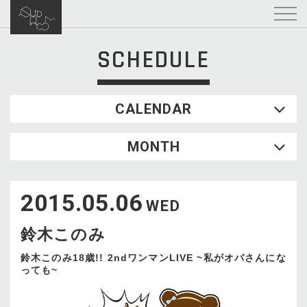
SCHEDULE
CALENDAR
2026.08
MONTH
SUN
MON
TUE
WED
THU
FRI
SAT
1
2015.05.06
2
3
4
5
6
7
8
WED
9
10
11
12
13
14
15
鈴木このみ
16
17
18
19
20
21
22
23
24
25
26
27
28
29
鈴木このみ18歳!! 2ndワンマンLIVE ~私がオバさんにな
っても~
30
31