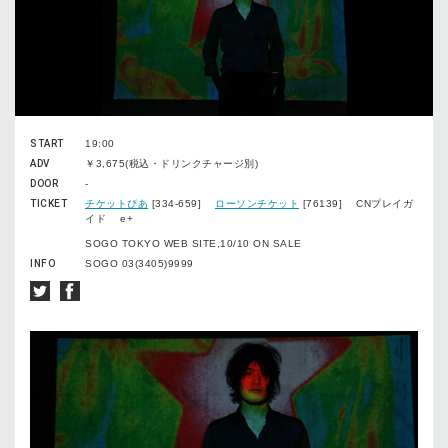
START
19:00
ADV
￥3,675(税込・ドリンクチャージ別)
DOOR
-
TICKET
チケットぴあ
[334-659]
ローソンチケット
[76139] CNプレイガ
イド e+
SOGO TOKYO WEB SITE,10/10 ON SALE
INFO
SOGO 03(3405)9999