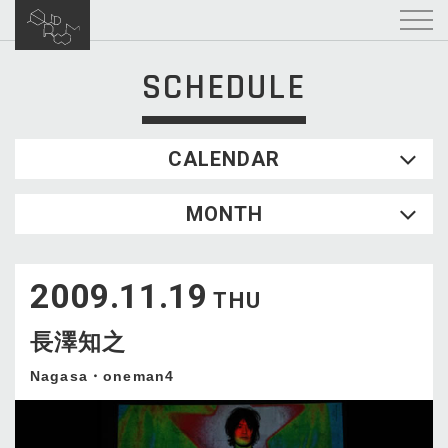
SCHEDULE
CALENDAR
2026.08
MONTH
SUN
MON
TUE
WED
THU
FRI
SAT
1
2009.11.19
2
3
4
5
6
7
8
THU
9
10
11
12
13
14
15
長澤知之
16
17
18
19
20
21
22
23
24
25
26
27
28
29
Nagasa・oneman4
30
31