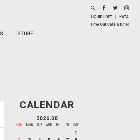
LIQUID LOFT
|
KATA
Time Out Café & Diner
S
STORE
CALENDAR
2026.08
SUN
MON
TUE
WED
THU
FRI
SAT
1