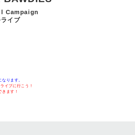
ll Campaign
ルライブ
になります。
ってライブに行こう！
できます！