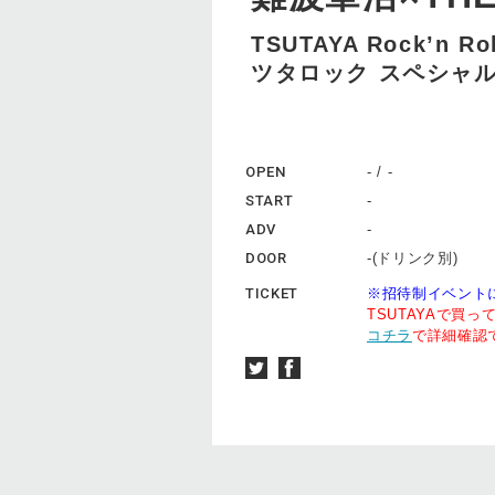
TSUTAYA Rock’n Ro
ツタロック スペシャ
OPEN
- / -
START
-
ADV
-
DOOR
-(ドリンク別)
TICKET
※招待制イベント
TSUTAYAで買
コチラ
で詳細確認