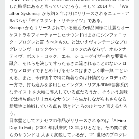
した時期にあると言っていいだろう。そして 2014 年、『We
ather Systems』から約 2 年ぶりにリリースされるニュー・ア
ルバムが『ディスタント・サテライツ』である。
Kscope からリリースされている最近の作品同様に壮麗なオー
ケストラをフィーチャーしたサウンドはまさにシンフォニッ
ク・プログレと言 うべきもの。とはいえヴィンテージなプロ
グレッシヴ・ロックやハード・ロックのみならず、オルタナ
ティヴ、ポスト・ロック、エモ、シ ューゲイザー的な要素も
融合、それらを決して甘ったるさに流されることのないメロ
ウなメロディでまとめ上げるセンスはまさしく唯一無 二とい
える。また、今作後半で特に顕著なのは抒情的なメロディの
一方で、打ち込みを多用したインダストリアル/IDM/音響系的
なテイス トを大幅に導入している点だろうか。そういう意味
では持ち前のリリカルなサウンドを生かしながらもさらなる
新境地に挑戦している点も 聴きどころのひとつと言えるだろ
う。
日本盤としてアナセマの作品がリリースされるのは『A Fine
Day To Exit』(2001 年)以来約 13 年ぶりとなる。その間に彼
らのサウンドは 大きく変貌しているが、“21 世紀のプログレ