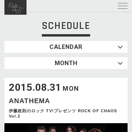
SCHEDULE
CALENDAR
2026.08
MONTH
SUN
MON
TUE
WED
THU
FRI
SAT
1
2015.08.31
2
3
4
5
6
7
8
MON
9
10
11
12
13
14
15
ANATHEMA
16
17
18
19
20
21
22
23
24
25
26
27
28
29
伊藤政則のロック TV!プレゼンツ ROCK OF CHAOS
Vol.2
30
31