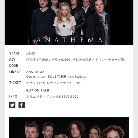
START
19:00
ADV
指定席￥7,500 / 立見￥6,500 (それぞれ税込・ドリンクチャージ別)
DOOR
-
LINE UP
ANATHEMA
Opening act: SOLSTAFIR from Iceland
TICKET
チケットぴあ ローソンチケット e+
6/27 ON SALE
INFO
クリエイティブマン 03(3499)6669