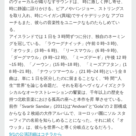
のヴォーカルが織りなすサウンドは、 時に激しく押し寄せ、
時に静謐に語りかける。ピアノやバンジョー、ストリングス
を取り入れ、時にペイガン(異端)でサイケデリックな アプロ
ーチもまた、彼らの音楽性をユニークなものたらしめてい
る。
アイスランドでは 1 日を 3 時間ずつに分け、独自のネーミン
グを冠している。「ラウーグナイッチ」(午前 0 時~3 時)、
「オウッタ」(3 時~ 6 時)、「リースマウル」(6 時~9 時)、
「ダーグマウル」(9 時~12 時)、「ミーズデーギ」(午後 12 時
~15 時)、「ノーウン」(15 時~18 時)、 「ミーズアフタン」(1
8 時~21 時)、「ナウッツマーウル 」(21 時~24 時)という全 8
曲は、単に 1 日を区分したのに留まることなく、“時 間”“人
生”“世界”を論じる命題だ。 それを彩るヘヴィなノイズとクラ
シカルなオーケストレーションの饗宴は、千年以上の歴史を
持つ北欧音楽における孤高の座へと本作を昇 華させている。
前作『Svartir Sandar』(2011)は“Andvari”と“Gola”の 2 部構成
からなる 2 枚組の大作アルバムで、ヨーロッパ圏にソル スタ
ーフィアの名前を知らしめることになった。それに続く『オ
ウッタ』は、彼らを世界へと導く分岐点となるだろう。
9/1の公演詳細はコチラから