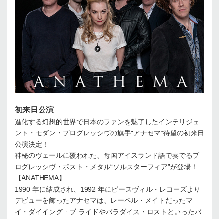
初来日公演
進化する幻想的世界で日本のファンを魅了したインテリジェ
ント・モダン・プログレッシヴの旗手“アナセマ”待望の初来日
公演決定！
神秘のヴェールに覆われた、母国アイスランド語で奏でるプ
ログレッシヴ・ポスト・メタル“ソルスターフィア”が登場！
【ANATHEMA】
1990 年に結成され、1992 年にピースヴィル・レコーズより
デビューを飾ったアナセマは、レーベル・メイトだったマ
イ・ダイイング・ブ ライドやパラダイス・ロストといったバ