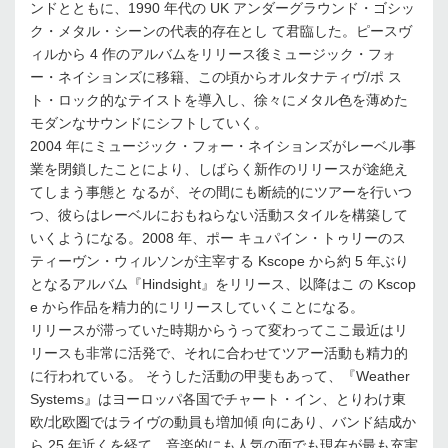
ンドとともに、1990 年代の UK アンダーグラウンド・ゴシッ
ク・メタル・シーンの代表的存在とし て君臨した。ピースヴ
ィルから 4 作のアルバムをリリース後ミュージック・フォ
ー・ネイションズに移籍、この頃からオルタナティヴ/ポ ス
ト・ロック的なテイストを導入し、徐々にメタル色を薄めた
モダンなサウンドにシフトしていく。
2004 年にミュージック・フォー・ネイションズがレーベル事
業を閉鎖したことにより、しばらく新作のリリースが途絶え
てしまう事態と なるが、その間にも断続的にツアーを行いつ
つ、彼らはレーベルにおもねらない活動スタイルを構築して
いくようになる。2008 年、ポー キュパイン・トゥリーのス
ティーヴン・ウィルソンが主宰する Kscope から約 5 年ぶり
となるアルバム『Hindsight』をリリース、以降はこ の Kscop
e から作品を精力的にリリースしていくことになる。
リリースが滞っていた時期からうって変わってここ最近はリ
リースも非常に活発で、それに合わせてツアー活動も精力的
に行われている。 そうした活動の甲斐もあって、『Weather
Systems』はヨーロッパ各国でチャート・イン、とりわけ東
欧/北欧圏ではライヴの動員も増加傾 向にあり、バンド結成か
ら 25 年近くを経て、音楽的にも人気の面でも現在が最も充実