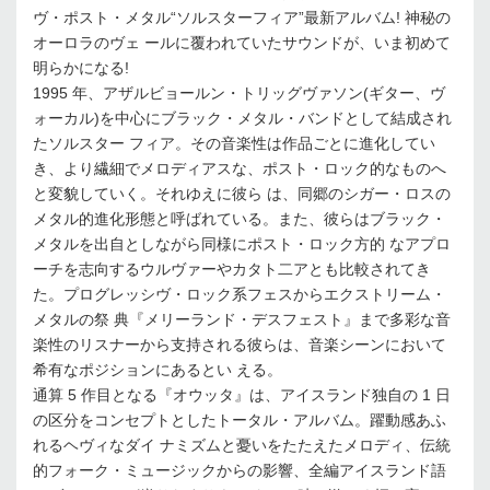
ヴ・ポスト・メタル“ソルスターフィア”最新アルバム! 神秘の
オーロラのヴェ ールに覆われていたサウンドが、いま初めて
明らかになる!
1995 年、アザルビョールン・トリッグヴァソン(ギター、ヴ
ォーカル)を中心にブラック・メタル・バンドとして結成され
たソルスター フィア。その音楽性は作品ごとに進化してい
き、より繊細でメロディアスな、ポスト・ロック的なものへ
と変貌していく。それゆえに彼ら は、同郷のシガー・ロスの
メタル的進化形態と呼ばれている。また、彼らはブラック・
メタルを出自としながら同様にポスト・ロック方的 なアプロ
ーチを志向するウルヴァーやカタト二アとも比較されてき
た。プログレッシヴ・ロック系フェスからエクストリーム・
メタルの祭 典『メリーランド・デスフェスト』まで多彩な音
楽性のリスナーから支持される彼らは、音楽シーンにおいて
希有なポジションにあるとい える。
通算 5 作目となる『オウッタ』は、アイスランド独自の 1 日
の区分をコンセプトとしたトータル・アルバム。躍動感あふ
れるヘヴィなダイ ナミズムと憂いをたたえたメロディ、伝統
的フォーク・ミュージックからの影響、全編アイスランド語