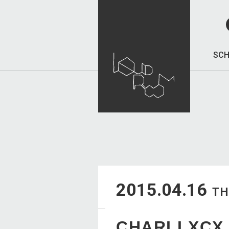
SCH
2015.04.16
T
CHARLI XCX