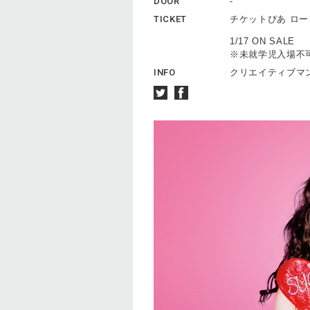
DOOR
-
TICKET
チケットぴあ ロ
1/17 ON SALE
※未就学児入場不
INFO
クリエイティブマン 0