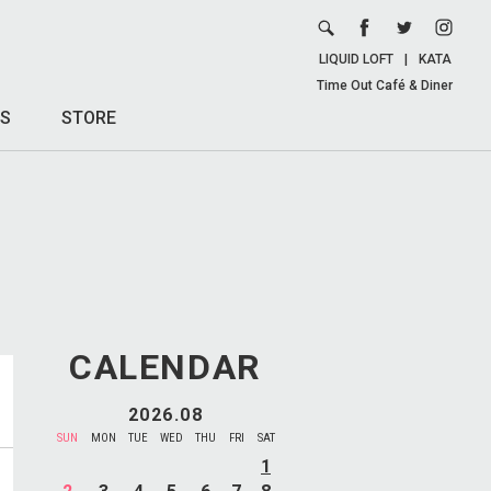
LIQUID LOFT
|
KATA
Time Out Café & Diner
S
STORE
CALENDAR
2026.08
SUN
MON
TUE
WED
THU
FRI
SAT
1