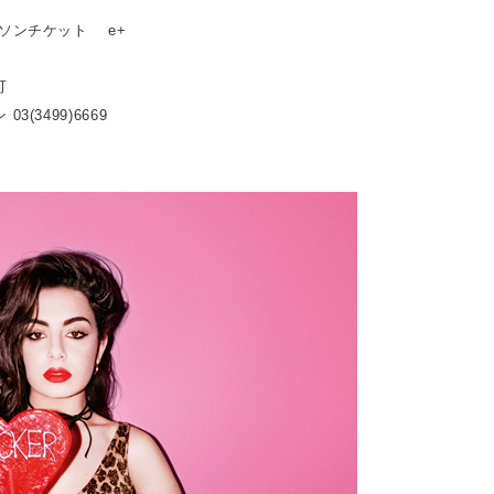
ーソンチケット e+
可
3(3499)6669