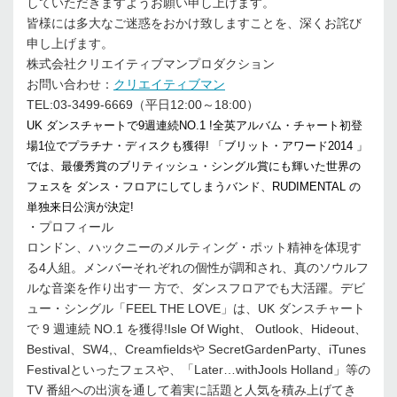
していただきますようお願い申し上げます。
皆様には多大なご迷惑をおかけ致しますことを、深くお詫び
申し上げます。
株式会社クリエイティブマンプロダクション
お問い合わせ：
クリエイティブマン
TEL:03-3499-6669（平日12:00～18:00）
UK ダンスチャートで9週連続NO.1 !全英アルバム・チャート初登
場1位でプラチナ・ディスクも獲得! 「ブリット・アワード2014 」
では、最優秀賞のブリティッシュ・シングル賞にも輝いた世界の
フェスを ダンス・フロアにしてしまうバンド、RUDIMENTAL の
単独来日公演が決定!
・プロフィール
ロンドン、ハックニーのメルティング・ポット精神を体現す
る4人組。メンバーそれぞれの個性が調和され、真のソウルフ
ルな音楽を作り出す一 方で、ダンスフロアでも大活躍。デビ
ュー・シングル「FEEL THE LOVE」は、UK ダンスチャート
で 9 週連続 NO.1 を獲得!Isle Of Wight、 Outlook、Hideout、
Bestival、SW4,、Creamfieldsや SecretGardenParty、iTunes
Festivalといったフェスや、「Later…withJools Holland」等の
TV 番組への出演を通して着実に話題と人気を積み上げてき