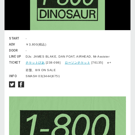
START
-
ADV
￥3,800(税込)
DOOR
-
LINE UP
DJs: JAMES BLAKE, DAN FOAT, AIRHEAD, Mr Assister
TICKET
チケットぴあ
[238-098]
ローソンチケット
[76135] e+
岩盤、8/9 ON SALE
INFO
SMASH 03(3444)6751