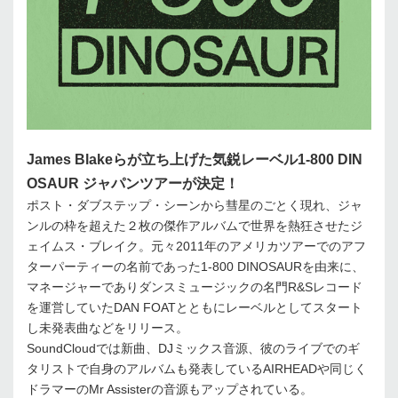
James Blakeらが立ち上げた気鋭レーベル1-800 DIN
OSAUR ジャパンツアーが決定！
ポスト・ダブステップ・シーンから彗星のごとく現れ、ジャ
ンルの枠を超えた２枚の傑作アルバムで世界を熱狂させたジ
ェイムス・ブレイク。元々2011年のアメリカツアーでのアフ
ターパーティーの名前であった1-800 DINOSAURを由来に、
マネージャーでありダンスミュージックの名門R&Sレコード
を運営していたDAN FOATとともにレーベルとしてスタート
し未発表曲などをリリース。
SoundCloudでは新曲、DJミックス音源、彼のライブでのギ
タリストで自身のアルバムも発表しているAIRHEADや同じく
ドラマーのMr Assisterの音源もアップされている。