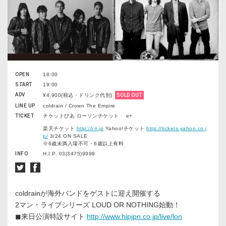
OPEN
18:00
START
19:00
ADV
¥4,900(税込・ドリンク代別)
SOLD OUT
LINE UP
coldrain / Crown The Empire
TICKET
チケットぴあ ローソンチケット e+
楽天チケット
http://r-t.jp
Yahoo!チケット
http://tickets.yahoo.co.j
p/
3/24 ON SALE
※6歳未満⼊場不可・6歳以上有料
INFO
H.I.P. 03(3475)9999
coldrainが海外バンドをゲストに迎え開催する
2マン・ライブシリーズ LOUD OR NOTHING始動！
◼︎来⽇公演特設サイト
http://www.hipjpn.co.jp/live/lon