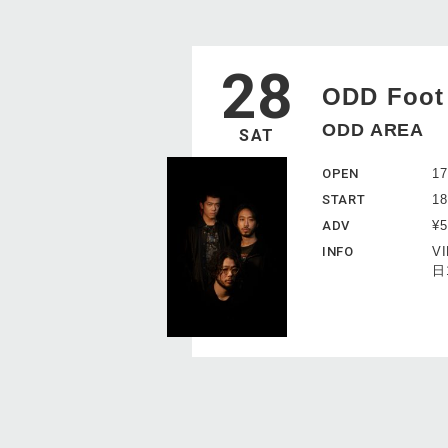
28
ODD Foot
ODD AREA
SAT
OPEN
17
START
18
ADV
¥
INFO
VI
日