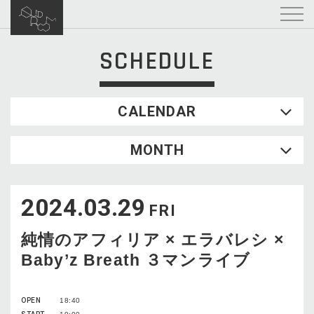
SCHEDULE
CALENDAR
2026.08
MONTH
SUN
MON
TUE
WED
THU
FRI
SAT
1
2024.03.29
2
3
4
5
6
7
8
FRI
9
10
11
12
13
14
15
純情のアフィリア × エラバレシ ×
16
17
18
19
20
21
22
Baby’z Breath ３マンライブ
23
24
25
26
27
28
29
30
31
OPEN
18:40