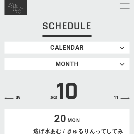
SCHEDULE
CALENDAR
2026.08
MONTH
SUN
MON
TUE
WED
THU
FRI
SAT
1
10
2
3
4
5
6
7
8
9
10
11
12
13
14
15
09
11
2025
16
17
18
19
20
21
22
23
24
25
26
27
28
29
20
MON
30
31
逃げ水あむ / きゅるりんってしてみ