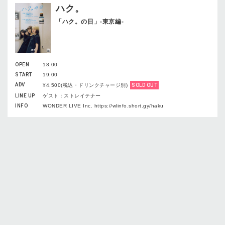
ハク。
「ハク。の日」-東京編-
OPEN
18:00
START
19:00
ADV
¥4,500(税込・ドリンクチャージ別)
SOLD OUT
LINE UP
ゲスト：ストレイテナー
INFO
WONDER LIVE Inc. https://wlinfo.short.gy/haku
19
WED
ONE AND ONLY vol.39 SP
OPEN
16:30