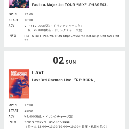
Faulieu. Major 1st TOUR “MiX” -PHASE03-
OPEN
17:00
START
18:00
ADV
VIP：¥7,000(税込・ドリンクチャージ別)
一般：¥5,000(税込・ドリンクチャージ別)
INFO
HOT STUFF PROMOTION https://www.red-hot.ne.jp 050-5211-60
77
02
SUN
Lavt
Lavt 3rd Oneman Live 「RE:BORN」
OPEN
17:00
START
18:00
ADV
¥4,900(税込・ドリンクチャージ別)
INFO
SOGO TOKYO : 03-3405-9999
（月〜土 12:00〜13:00/16:00〜19:00※日曜・祝日を除く）