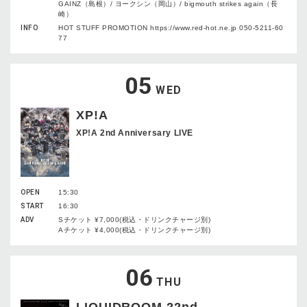
GAINZ（島根）/ ヨークシン（岡山）/ bigmouth strikes again（長
崎）
INFO
HOT STUFF PROMOTION https://www.red-hot.ne.jp 050-5211-60
77
05
WED
XP!A
XP!A 2nd Anniversary LIVE
OPEN
15:30
START
16:30
ADV
Sチケット ¥7,000(税込・ドリンクチャージ別)
Aチケット ¥4,000(税込・ドリンクチャージ別)
06
THU
LIQUIDROOM 22nd