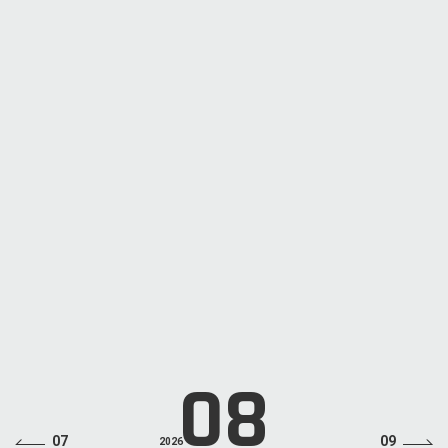
START
18:00
ADV
¥6,000(税込・ドリンクチャージ別)
SOLD OUT
INFO
SMASH 03(3444)6751
MON
Azavana / ダウト / RAZOR /
XANVALA 4MAN LIVE 「二十討
ち」
OPEN
16:45
START
17:30
ADV
¥6,500(税込・ドリンクチャージ別)
LINE UP
Azavana / ダウト / RAZOR / XANVALA
INFO
DISK GARAGE：https://info.diskgarage.com/
08
07
09
2026