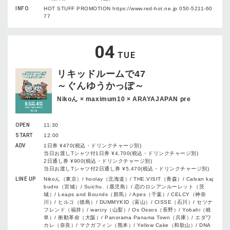
INFO
HOT STUFF PROMOTION https://www.red-hot.ne.jp 050-5211-60
77
04
TUE
リキッドルームで47
～ぐんゆうかっぽ～
Nikoん × maximum10 × ARAYAJAPAN pre
OPEN
11:30
START
12:00
ADV
1日券 ¥470(税込・ドリンクチャージ別)
当日お渡しTシャツ付1日券 ¥4,700(税込・ドリンクチャージ別)
2日通し券 ¥900(税込・ドリンクチャージ別)
当日お渡しTシャツ付2日通し券 ¥5,470(税込・ドリンクチャージ別)
LINE UP
Nikoん（東京）/ hoolay（北海道）/ THE.VISIT（青森）/ Calvan kaj
budro（宮城）/ Suichu.（鹿児島）/ 恋のロシアンルーレット（茨
城）/ Leaps and Bounds（群馬）/ Apes（千葉）/ CELCY（神奈
川）/ ヒルコ（徳島）/ DUMMYKID（富山）/ CISSE（石川）/ セツナ
フレンド（福井）/ warcry（山梨）/ Os Ossos（長野）/ Yobahi（岐
阜）/ 衝動革命（大阪）/ Panorama Panama Town（兵庫）/ エダワ
カレ（奈良）/ マクガフィン（熊本）/ Yellow Cake（和歌山）/ DNA