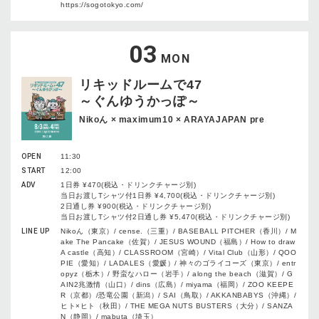
https://sogotokyo.com/
03
MON
リキッドルームで47
～ぐんゆうかっぽ～
Nikoん × maximum10 × ARAYAJAPAN pre
OPEN
11:30
START
12:00
ADV
1日券 ¥470(税込・ドリンクチャージ別)
当日お渡しTシャツ付1日券 ¥4,700(税込・ドリンクチャージ別)
2日通し券 ¥900(税込・ドリンクチャージ別)
当日お渡しTシャツ付2日通し券 ¥5,470(税込・ドリンクチャージ別)
LINE UP
Nikoん（東京）/ cense.（三重）/ BASEBALL PITCHER（香川）/ M
ake The Pancake（佐賀）/ JESUS WOUND（福島）/ How to draw
A castle（高知）/ CLASSROOM（宮崎）/ Vital Club（山形）/ QOO
PIE（愛知）/ LADALES（愛媛）/ 神々のゴライコーズ（東京）/ entr
opyz（栃木）/ 野蛮なハロー（岩手）/ along the beach（滋賀）/ G
AIN2兆激情（山口）/ dins（広島）/ miyama（福岡）/ ZOO KEEPE
R（京都）/恐竜公園（新潟）/ SAI（鳥取）/ AKKANBABYS（沖縄）/
ヒト×ヒト（秋田）/ THE MEGA NUTS BUSTERS（大分）/ SANZA
N（静岡）/ mabuta（埼玉）