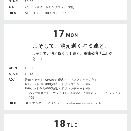
START
18:30
ADV
¥4,800(税込・ドリンクチャージ別)
INFO
ATFIELD inc. 03-5712-5227
17
MON
…そして、消え逝くキミ達と。
...そして、消え逝くキミ達と。単独公演「...ボク
と。」
OPEN
18:00
START
18:45
ADV
最前チケット ¥20,000(税込・ドリンクチャージ別)
Aチケット ¥8,000(税込・ドリンクチャージ別)
Bチケット ¥1,000(税込・ドリンクチャージ別)
メンバー別カードチケット ¥1,000(税込・e+販売なし・ドリンクチャ
ージ別)
INFO
BEILエンターテイメント https://kiekimi.com/contact/
18
TUE