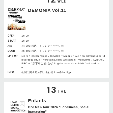
WED
DEMONIA vol.11
OPEN
16:00
START
16:30
ADV
¥4,800(税込・ドリンクチャージ別)
DOOR
¥5,500(税込・ドリンクチャージ別)
LINE UP
Siero / lilbesh ramko / lazydoll / yvnlazy / yve / rirugiliyangugili / d
iscordsquad2k / nerdcamp.com/ wxstepain / voidyume / LynxXxC
ERO:A / 森下りこ 自 なぜ？/ goku sasaki / voidb9 / sid and mor
e...
INFO
公演に関するお問い合わせ info@danii.jp
13
THU
Enfants
One Man Tour 2026 “Loneliness, Social
Interaction”