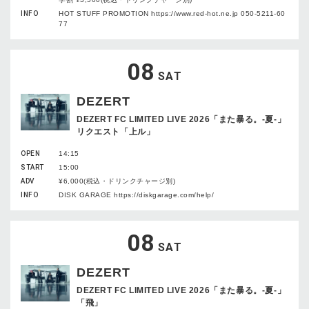
INFO
HOT STUFF PROMOTION https://www.red-hot.ne.jp 050-5211-60
77
08
SAT
DEZERT
DEZERT FC LIMITED LIVE 2026「また暴る。-夏-」
リクエスト「上ル」
OPEN
14:15
START
15:00
ADV
¥6,000(税込・ドリンクチャージ別)
INFO
DISK GARAGE https://diskgarage.com/help/
08
SAT
DEZERT
DEZERT FC LIMITED LIVE 2026「また暴る。-夏-」
「飛」