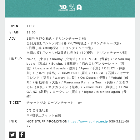
OPEN
11:30
START
12:00
ADV
1日券 ¥470(税込・ドリンクチャージ別)
当日お渡しTシャツ付1日券 ¥4,700(税込・ドリンクチャージ別)
2日通し券 ¥900(税込・ドリンクチャージ別)
当日お渡しTシャツ付2日通し券 ¥5,470(税込・ドリンクチャージ別)
LINE UP
Nikoん（東京）/ hoolay（北海道）/ THE.VISIT（青森）/ Calvan kaj
budro（宮城）/ Suichu.（鹿児島）/ 恋のロシアンルーレット（茨
城）/ Leaps and Bounds（群馬）/ Apes（千葉）/ CELCY（神奈
川）/ ヒルコ（徳島）/ DUMMYKID（富山）/ CISSE（石川）/ セツナ
フレンド（福井）/ warcry（山梨）/ Os Ossos（長野）/ Yobahi（岐
阜）/ 衝動革命（大阪）/ Panorama Panama Town（兵庫）/ エダワ
カレ（奈良）/ マクガフィン（熊本）/ Yellow Cake（和歌山）/ DNA
GAINZ（島根）/ ヨークシン（岡山）/ bigmouth strikes again（長
崎）
TICKET
チケットぴあ ローソンチケット e+
5/2 ON SALE
※4歳以上チケット必要
INFO
HOT STUFF PROMOTION
https://www.red-hot.ne.jp
050-5211-60
77