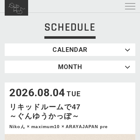
SCHEDULE
CALENDAR
2026.08
MONTH
SUN
MON
TUE
WED
THU
FRI
SAT
1
2026.08.04
2
3
4
5
6
7
8
TUE
9
10
11
12
13
14
15
リキッドルームで47
16
17
18
19
20
21
22
～ぐんゆうかっぽ～
23
24
25
26
27
28
29
30
31
Nikoん × maximum10 × ARAYAJAPAN pre