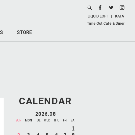
LIQUID LOFT
|
KATA
Time Out Café & Diner
S
STORE
CALENDAR
2026.08
SUN
MON
TUE
WED
THU
FRI
SAT
1