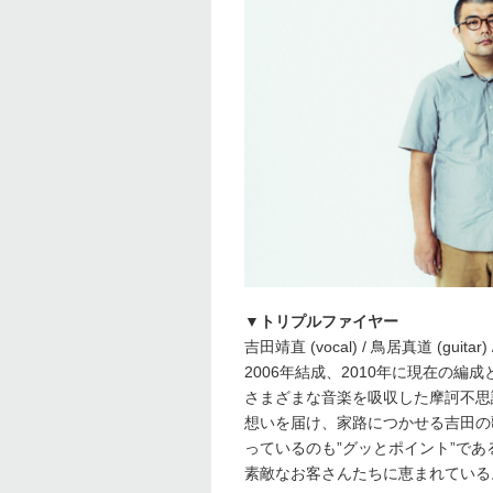
▼トリプルファイヤー
吉田靖直 (vocal) / 鳥居真道 (guitar)
2006年結成、2010年に現在の編成
さまざまな音楽を吸収した摩訶不思
想いを届け、家路につかせる吉田の
っているのも”グッとポイント”で
素敵なお客さんたちに恵まれている