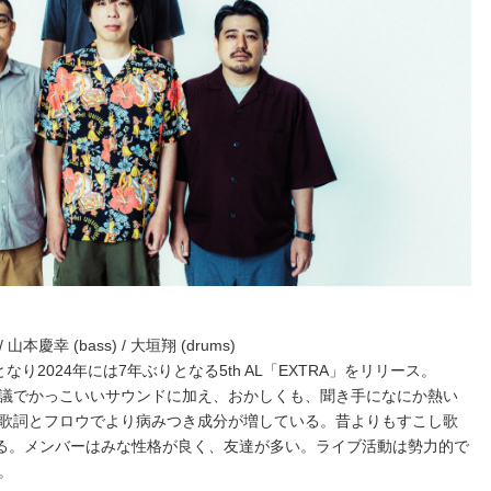
 / 山本慶幸 (bass) / 大垣翔 (drums)
となり2024年には7年ぶりとなる5th AL「EXTRA」をリリース。
議でかっこいいサウンドに加え、おかしくも、聞き手になにか熱い
歌詞とフロウでより病みつき成分が増している。昔よりもすこし歌
ある。メンバーはみな性格が良く、友達が多い。ライブ活動は勢力的で
。