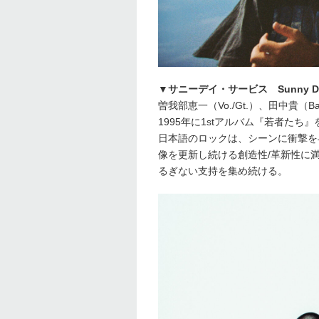
▼サニーデイ・サービス Sunny Day 
曽我部恵一（Vo./Gt.）、田中貴（Ba
1995年に1stアルバム『若者た
日本語のロックは、シーンに衝撃を
像を更新し続ける創造性/革新性に
るぎない支持を集め続ける。