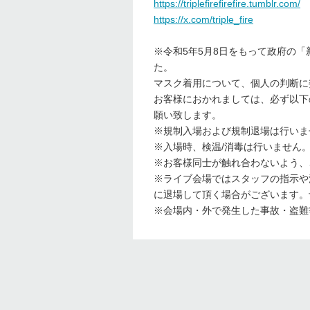
https://triplefirefirefire.tumblr.com/
https://x.com/triple_fire
※令和5年5月8日をもって政府の
た。
マスク着用について、個人の判断に
お客様におかれましては、必ず以下
願い致します。
※規制入場および規制退場は行いま
※入場時、検温/消毒は行いません
※お客様同士が触れ合わないよう、
※ライブ会場ではスタッフの指示や
に退場して頂く場合がございます。
※会場内・外で発生した事故・盗難