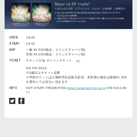
OPEN
18:00
START
19:00
ADV
一般 ¥4,500(税込・ドリンクチャージ別)
学割 ¥3,000(税込・ドリンクチャージ別)
TICKET
チケットぴあ ローソンチケット
e+
6/6 ON SALE
※4歳以上チケット必要
※学割チケットは入場時学生証提示必須、未所持の場合は差額¥1,500
を受付にてお支払い頂きます
INFO
HOT STUFF PROMOTION
https://www.red-hot.ne.jp
050-5211-60
77