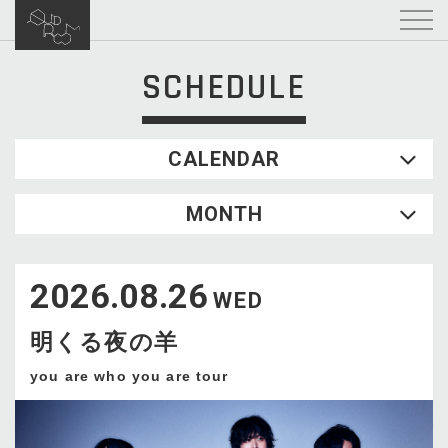
SCHEDULE
CALENDAR
2026.08
MONTH
SUN
MON
TUE
WED
THU
FRI
SAT
1
2026.08.26
2
3
4
5
6
7
8
WED
9
10
11
12
13
14
15
明くる夜の羊
16
17
18
19
20
21
22
23
24
25
26
27
28
29
you are who you are tour
30
31